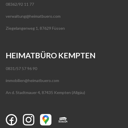
08362/92 11 77
verwaltung@heimatbuero.com
Ziegelangerweg 1, 87629 Füssen
HEIMATBÜRO KEMPTEN
0831/57 57 96 90
immobilien@heimatbuero.com
An d. Stadtmauer 4, 87435 Kempten (Allgäu)