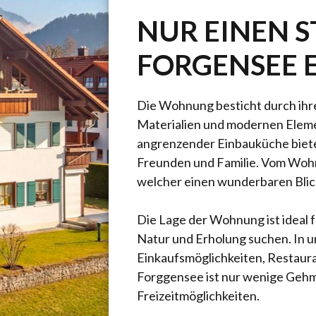
NUR EINEN 
FORGENSEE 
Die Wohnung besticht durch ih
Materialien und modernen Eleme
angrenzender Einbauküche bietet
Freunden und Familie. Vom Wohn
welcher einen wunderbaren Blick
Die Lage der Wohnung ist ideal fü
Natur und Erholung suchen. In u
Einkaufsmöglichkeiten, Restaur
Forggensee ist nur wenige Gehmi
Freizeitmöglichkeiten.