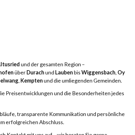
ltusried
und der gesamten Region –
hofen
über
Durach
und
Lauben
bis
Wiggensbach
,
Oy
selwang
,
Kempten
und die umliegenden Gemeinden.
die Preisentwicklungen und die Besonderheiten jedes
 Abläufe, transparente Kommunikation und persönliche
um erfolgreichen Abschluss.
ch Kontakt mit uns auf – wir beraten Sie gerne