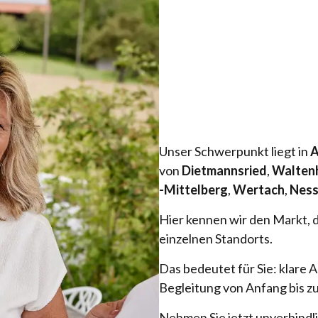
Unser Schwerpunkt liegt in
A
von
Dietmannsried
,
Walten
-Mittelberg
,
Wertach
,
Nes
Hier kennen wir den Markt, 
einzelnen Standorts.
Das bedeutet für Sie: klare
Begleitung von Anfang bis z
Nehmen Sie jetzt unverbindli