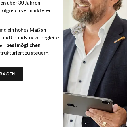
 von
über 30 Jahren
rfolgreich vermarkteter
 und ein hohes Maß an
 und Grundstücke begleitet
den
bestmöglichen
trukturiert zu steuern.
FRAGEN