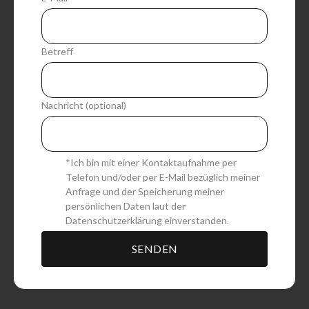
n
a
t
Betreff
i
v
e
:
Nachricht (optional)
*Ich bin mit einer Kontaktaufnahme per
Telefon und/oder per E-Mail bezüglich meiner
Anfrage und der Speicherung meiner
persönlichen Daten laut der
Datenschutzerklärung
einverstanden.