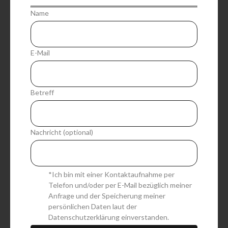
A
Name
l
t
e
E-Mail
r
n
a
t
Betreff
i
v
e
:
Nachricht (optional)
*Ich bin mit einer Kontaktaufnahme per
Telefon und/oder per E-Mail bezüglich meiner
Anfrage und der Speicherung meiner
persönlichen Daten laut der
Datenschutzerklärung
einverstanden.