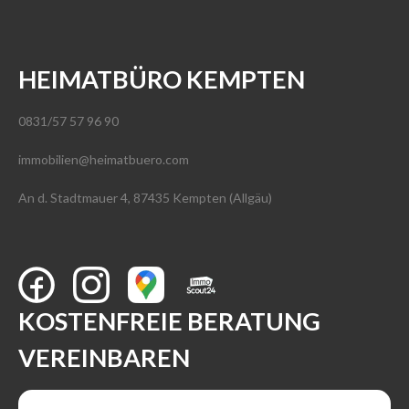
HEIMATBÜRO KEMPTEN
0831/57 57 96 90
immobilien@heimatbuero.com
An d. Stadtmauer 4, 87435 Kempten (Allgäu)
KOSTENFREIE BERATUNG
VEREINBAREN